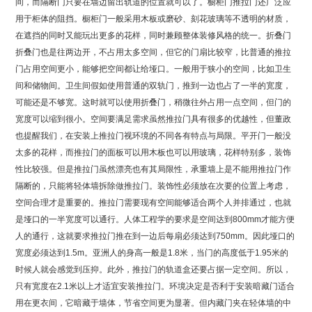
间，而隔断门只要在墙边留出轨道的位置就可以了。橱柜门推拉门还广泛应
用于柜体的阻挡。橱柜门一般采用木板或磨砂、刻花玻璃等不透明的材质，
在遮挡的同时又能玩出更多的花样，同时兼顾整体装修风格的统一。折叠门
折叠门也是往两边开，不占用太多空间，但它的门扇比较窄，比普通的推拉
门占用空间更小，能够把空间都让给垭口。一般用于狭小的空间，比如卫生
间和储物间。卫生间假如使用普通的双轨门，推到一边也占了一半的宽度，
可能还是不够宽。这时就可以使用折叠门，稍微往外占用一点空间，但门的
宽度可以缩到很小。空间要满足需求虽然推拉门具有很多的优越性，但董政
也提醒我们，在安装上推拉门视环境的不同各有特点与局限。平开门一般没
太多的花样，而推拉门的面板可以用木板也可以用玻璃，花样特别多，装饰
性比较强。但是推拉门虽然漂亮也有其局限性，承重墙上是不能用推拉门作
隔断的，只能将轻体墙拆除做推拉门。装饰性必须放在次要的位置上考虑，
空间合理才是重要的。推拉门需要现有空间能够适合两个人并排通过，也就
是垭口的一半宽度可以通行。人体工程学的要求是空间达到800mm才能方便
人的通行，这就要求推拉门推在到一边后每扇必须达到750mm。因此垭口的
宽度必须达到1.5m。亚洲人的身高一般是1.8米，当门的高度低于1.95米的
时候人就会感觉到压抑。此外，推拉门的轨道盒还要占据一定空间。所以，
只有宽度在2.1米以上才适宜安装推拉门。环境决定是否利于安装暗藏门适合
用在更衣间，它暗藏于墙体，节省空间更为显著。但内藏门夹在轻体墙的中