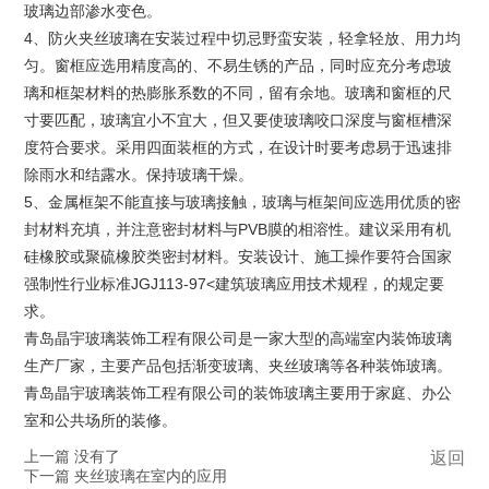
玻璃边部渗水变色。
4、防火夹丝玻璃在安装过程中切忌野蛮安装，轻拿轻放、用力均
匀。窗框应选用精度高的、不易生锈的产品，同时应充分考虑玻
璃和框架材料的热膨胀系数的不同，留有余地。玻璃和窗框的尺
寸要匹配，玻璃宜小不宜大，但又要使玻璃咬口深度与窗框槽深
度符合要求。采用四面装框的方式，在设计时要考虑易于迅速排
除雨水和结露水。保持玻璃干燥。
5、金属框架不能直接与玻璃接触，玻璃与框架间应选用优质的密
封材料充填，并注意密封材料与PVB膜的相溶性。建议采用有机
硅橡胶或聚硫橡胶类密封材料。安装设计、施工操作要符合国家
强制性行业标准JGJ113-97<建筑玻璃应用技术规程，的规定要
求。
青岛晶宇玻璃装饰工程有限公司是一家大型的高端室内装饰玻璃
生产厂家，主要产品包括渐变玻璃、夹丝玻璃等各种装饰玻璃。
青岛晶宇玻璃装饰工程有限公司的装饰玻璃主要用于家庭、办公
室和公共场所的装修。
上一篇 没有了
返回
下一篇 夹丝玻璃在室内的应用