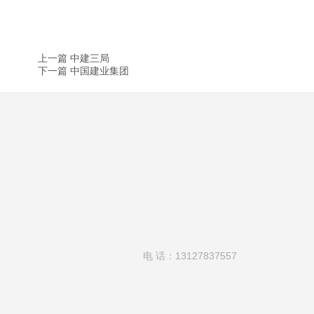
上一篇 中建三局
下一篇 中国建业集团
电 话：13127837557