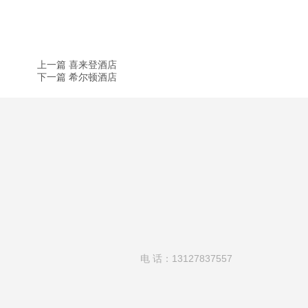
上一篇 喜来登酒店
下一篇 希尔顿酒店
电 话：13127837557